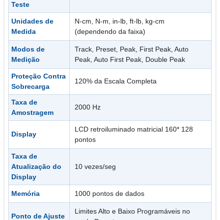
Teste
Unidades de
N-cm, N-m, in-lb, ft-lb, kg-cm
Medida
(dependendo da faixa)
Modos de
Track, Preset, Peak, First Peak, Auto
Medição
Peak, Auto First Peak, Double Peak
Proteção Contra
120% da Escala Completa
Sobrecarga
Taxa de
2000 Hz
Amostragem
LCD retroiluminado matricial 160* 128
Display
pontos
Taxa de
Atualização do
10 vezes/seg
Display
Memória
1000 pontos de dados
Limites Alto e Baixo Programáveis no
Ponto de Ajuste