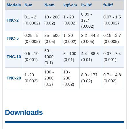
Modelo
N-m
N-cm
kgf-cm
in-lbf
ft-lbf
0.89 -
0.1 - 2
10 - 200
1 - 20
0.07 - 1.5
TNC-2
17.7
(0.0002)
(0.02)
(0.002)
(0.0002)
(0.002)
0.25 - 5
25 - 500
1 -20
2.2 - 44.3
0.18 - 3.7
TNC-5
(0.0005)
(0.05)
(0.002)
(0.005)
(0.0005)
50 -
0.5 - 10
5 - 100
4.4 - 88.5
0.37 - 7.4
TNC-10
1000
(0.001)
(0.01)
(0.01)
(0.001)
(0.1)
100 -
10 -
1 -20
8.9 - 177
0.7 - 14.8
TNC-20
2000
200
(0.002)
(0.02)
(0.002)
(0.2)
(0.02)
Downloads