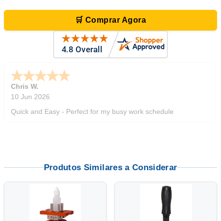
🛒 Comprar Agora
Zi
-
TX
,
united states
5 Jun 2026
outstanding service. great product
Produtos Similares a Considerar